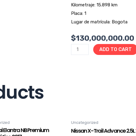
Kilometraje: 15.898 km
Placa: 1
Lugar de matrícula: Bogota
$
130,000,000.00
ADD TO CART
ducts
rized
Uncategorized
i Elantra NB Premium
Nissan X-Trail Advance 2.5L